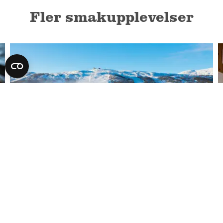
Fler smakupplevelser
Hamra Livs
Handla lokalt, handla i Tänndalen!
LÄS MER