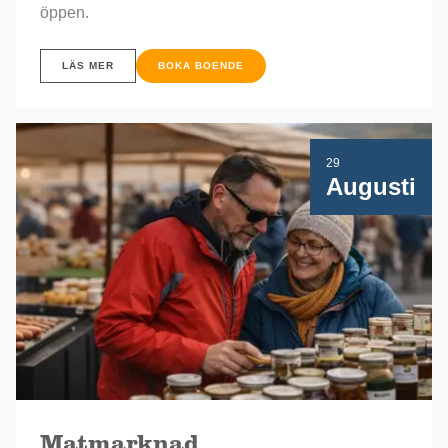
öppen.
LÄS MER
BOKA BOENDE
29
Augusti
Matmarknad