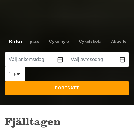
Boka
oende
Liftpass
Cykelhyra
Cykelskola
Aktiviteter
1 gäst
FORTSÄTT
Fjälltagen