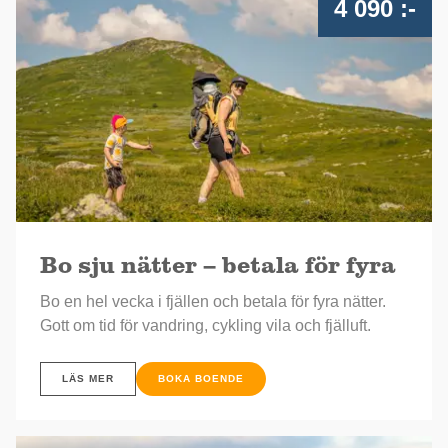
4 090 :-
Bo sju nätter – betala för fyra
Bo en hel vecka i fjällen och betala för fyra nätter.
Gott om tid för vandring, cykling vila och fjälluft.
LÄS MER
BOKA BOENDE