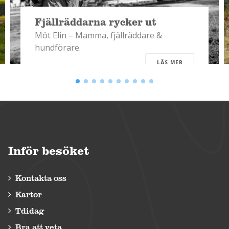
Fjällräddarna rycker ut
Möt Elin – Mamma, fjällräddare &
hundförare.
LÄS MER
Inför besöket
Kontakta oss
Kartor
Tdidag
Bra att veta