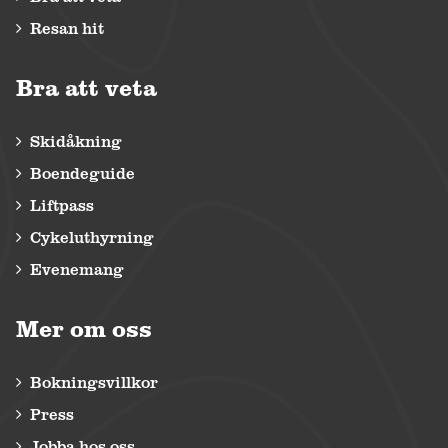
Resan hit
Bra att veta
Skidåkning
Boendeguide
Liftpass
Cykeluthyrning
Evenemang
Mer om oss
Bokningsvillkor
Press
Jobba hos oss