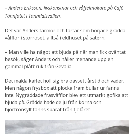
Anders Eriksson, livskonstnär och våffelmakare på Café
Tännfatet i Tänndalsvallen.
Det var Anders farmor och farfar som började grädda
våfflor i störröset, alltså i eldhuset på sätern.
– Man ville ha något att bjuda på när man fick oväntat
besök, säger Anders och håller menande upp en
gammal plåtbruk från Gevalia.
Det malda kaffet höll sig bra oavsett årstid och väder.
Men någon frysbox att plocka fram bullar ur fanns
inte. Nygräddade frasvåfflor blev ett utmärkt gofika att
bjuda på. Grädde hade de ju från korna och
hjortronsylt fanns sparat från fjolåret.