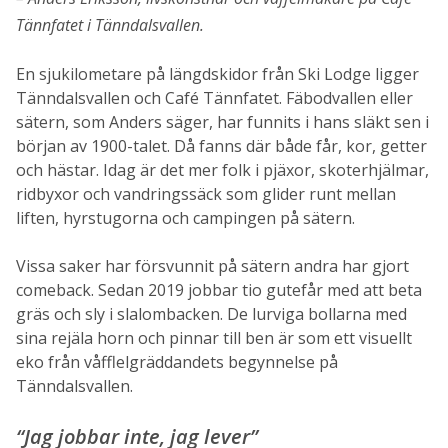
Tännfatet i Tänndalsvallen.
En sjukilometare på längdskidor från Ski Lodge ligger
Tänndalsvallen och Café Tännfatet. Fäbodvallen eller
sätern, som Anders säger, har funnits i hans släkt sen i
början av 1900-talet. Då fanns där både får, kor, getter
och hästar. Idag är det mer folk i pjäxor, skoterhjälmar,
ridbyxor och vandringssäck som glider runt mellan
liften, hyrstugorna och campingen på sätern.
Vissa saker har försvunnit på sätern andra har gjort
comeback. Sedan 2019 jobbar tio gutefår med att beta
gräs och sly i slalombacken. De lurviga bollarna med
sina rejäla horn och pinnar till ben är som ett visuellt
eko från våfflelgräddandets begynnelse på
Tänndalsvallen.
“Jag jobbar inte, jag lever”