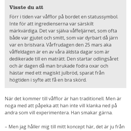
Visste du att
Förr i tiden var våfflor på bordet en statussymbol.
Inte för att ingredienserna var särskilt
märkvärdiga. Det var själva våffeljärnet, som ofta
både var gjutet och smitt, som var dyrbart då järn
var en bristvara. Vårfrudagen den 25 mars aka
våffeldagen är en av våra äldsta dagar som är
dedikerade till en maträtt. Den startar odlingsåret
och är dagen då man brukade fodra oxar och
hästar med ett magiskt julbröd, sparat från
högtiden i syfte att få en bra skörd.
När det kommer till våfflor är han traditionell. Men är
noga med att påpeka att han inte vill klanka ned på
andra som vill experimentera. Han smakar gärna.
– Men jag håller mig till mitt koncept här, det är ju från