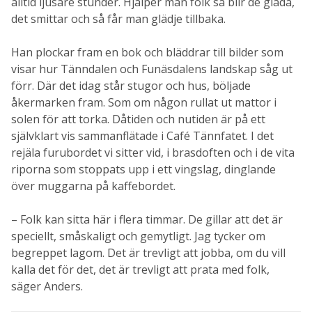
alltid ljusare stunder. Hjälper man folk så blir de glada,
det smittar och så får man glädje tillbaka.
Han plockar fram en bok och bläddrar till bilder som
visar hur Tänndalen och Funäsdalens landskap såg ut
förr. Där det idag står stugor och hus, böljade
åkermarken fram. Som om någon rullat ut mattor i
solen för att torka. Dåtiden och nutiden är på ett
självklart vis sammanflätade i Café Tännfatet. I det
rejäla furubordet vi sitter vid, i brasdoften och i de vita
riporna som stoppats upp i ett vingslag, dinglande
över muggarna på kaffebordet.
– Folk kan sitta här i flera timmar. De gillar att det är
speciellt, småskaligt och gemytligt. Jag tycker om
begreppet lagom. Det är trevligt att jobba, om du vill
kalla det för det, det är trevligt att prata med folk,
säger Anders.