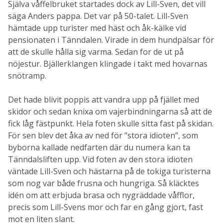
Själva våffelbruket startades dock av Lill-Sven, det vill
säga Anders pappa. Det var på 50-talet. Lill-Sven
hämtade upp turister med häst och åk-kälke vid
pensionaten i Tänndalen. Virade in dem hundpälsar för
att de skulle hålla sig varma. Sedan for de ut på
nöjestur. Bjällerklangen klingade i takt med hovarnas
snötramp.
Det hade blivit poppis att vandra upp på fjället med
skidor och sedan knixa om vajerbindningarna så att de
fick låg fästpunkt. Hela foten skulle sitta fast på skidan.
För sen blev det åka av ned för ”stora idioten”, som
byborna kallade nedfarten där du numera kan ta
Tänndalsliften upp. Vid foten av den stora idioten
väntade Lill-Sven och hästarna på de tokiga turisterna
som nog var både frusna och hungriga. Så kläcktes
idén om att erbjuda brasa och nygräddade våfflor,
precis som Lill-Svens mor och far en gång gjort, fast
mot en liten slant.